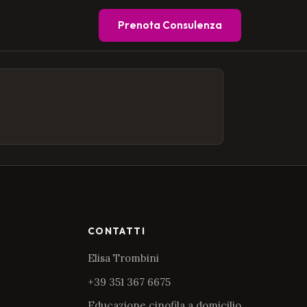
Prenota Consulenza
CONTATTI
Elisa Trombini
+39 351 367 6675
Educazione cinofila a domicilio